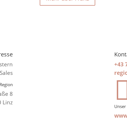
resse
Kont
stern
+43 
 Sales
regi
Region​
aße 8
 Linz
Unser
www