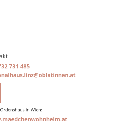
akt
732 731 485
onalhaus.linz@oblatinnen.at

 Ordenshaus in Wien:
.maedchenwohnheim.at